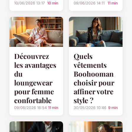
10/06/2026 13:17
10 min
09/06/2026 14:11
11 min
Découvrez
Quels
les avantages
vêtements
du
Boohooman
loungewear
choisir pour
pour femme
affiner votre
confortable
style ?
09/06/2026 16:54
11 min
30/05/2026 10:46
9 min