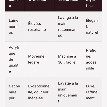
e
final
Lavage à la
Laine
Élégan
Élevée,
main
mérin
t,
respirante
recomman
os
naturel
dé
Acryli
Pratiq
que
Moyenne,
Machine à
ue,
de
légère
30°, facile
acces
qualit
sible
é
Lavage à la
Cache
Exceptionne
Luxe,
main
mire
lle, douceur
raffine
uniquemen
pur
inégalée
ment
t