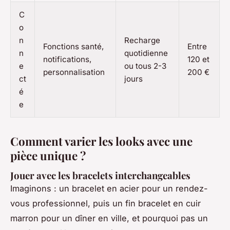
C
o
n
Recharge
Fonctions santé,
Entre
n
quotidienne
notifications,
120 et
e
ou tous 2-3
personnalisation
200 €
ct
jours
é
e
Comment varier les looks avec une
pièce unique ?
Jouer avec les bracelets interchangeables
Imaginons : un bracelet en acier pour un rendez-
vous professionnel, puis un fin bracelet en cuir
marron pour un dîner en ville, et pourquoi pas un