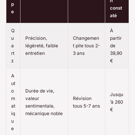
n
p
const
e
até
Q
À
u
Précision,
Changemen
partir
a
légèreté, faible
t pile tous 2-
de
rt
entretien
3 ans
39,90
z
€
A
ut
o
Durée de vie,
Jusqu
m
valeur
Révision
’à 260
at
sentimentale,
tous 5-7 ans
€
iq
mécanique noble
u
e